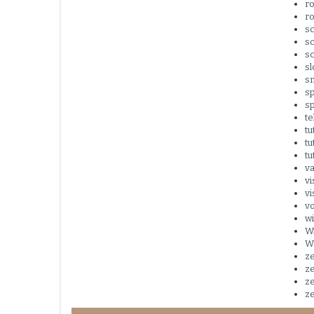
r
r
s
sc
s
sl
sm
s
s
t
tu
tu
tu
v
vi
v
v
wi
W
W
z
z
z
z