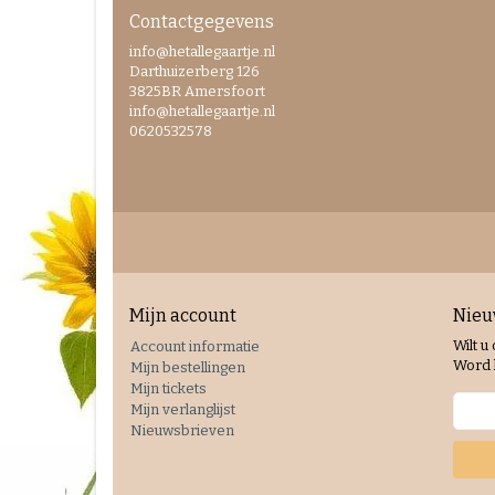
Contactgegevens
info@hetallegaartje.nl
Darthuizerberg 126
3825BR Amersfoort
info@hetallegaartje.nl
0620532578
Mijn account
Nieu
Wilt u
Account informatie
Word l
Mijn bestellingen
Mijn tickets
Mijn verlanglijst
Nieuwsbrieven