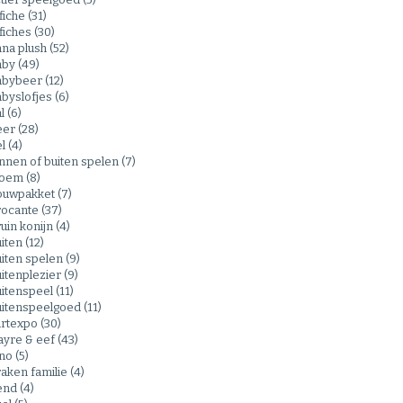
fiche
(31)
fiches
(30)
nna plush
(52)
aby
(49)
abybeer
(12)
byslofjes
(6)
al
(6)
eer
(28)
el
(4)
nnen of buiten spelen
(7)
loem
(8)
ouwpakket
(7)
rocante
(37)
uin konijn
(4)
uiten
(12)
iten spelen
(9)
itenplezier
(9)
uitenspeel
(11)
uitenspeelgoed
(11)
artexpo
(30)
ayre & eef
(43)
ino
(5)
aken familie
(4)
end
(4)