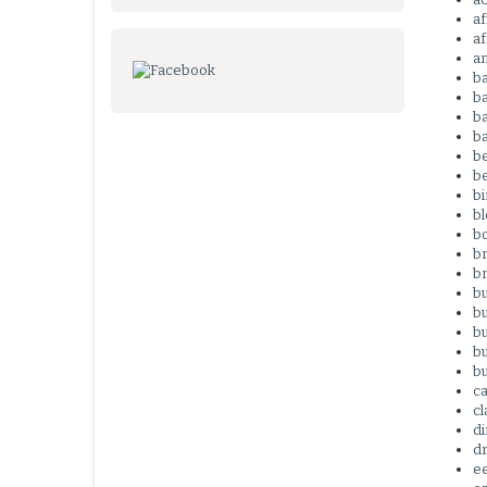
af
af
a
b
b
ba
b
b
b
bi
b
b
b
br
b
bu
bu
b
b
c
cl
d
dr
e