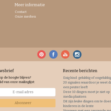
Meer informatie
Contact
Onze merken
wsbrief
Recente berichten
 op de hoogte blijven?
Enig kind: gelukkig of ongelukki
id van onze mailinglijst:
20 signalen waardoor je weet da
een peuter leeft
Deze 10 dingen moet je niet op 
media plaatsen
Dit zijn leuke dingen om te doe
Abonneer
kinderen in de lente
Vrouwen met een zeurende mo