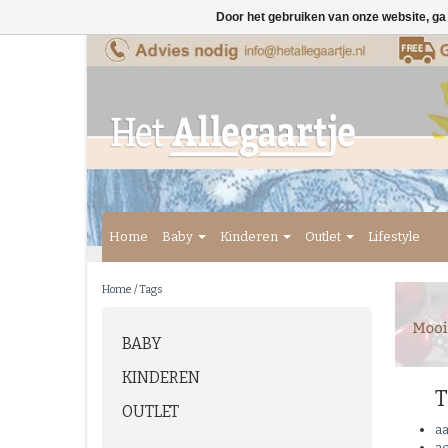
Door het gebruiken van onze website, ga
Home
Baby
Kinderen
Outlet
Lifestyle
Home
/
Tags
BABY
KINDEREN
T
OUTLET
a
ac