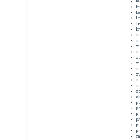
l
le
li
li
Li
l
me
me
m
me
m
mo
m
m
m
no
no
ol
p
pa
pa
p
p
p
r