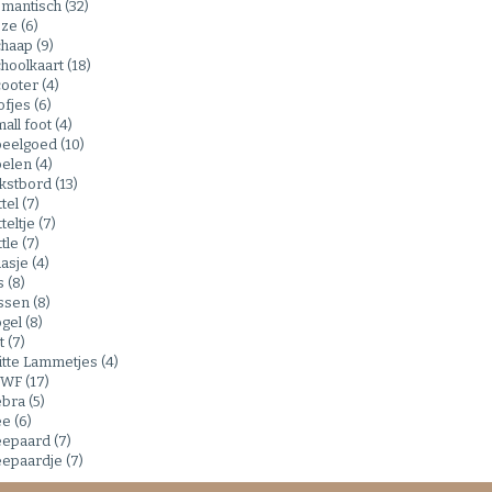
omantisch
(32)
oze
(6)
chaap
(9)
hoolkaart
(18)
cooter
(4)
ofjes
(6)
all foot
(4)
peelgoed
(10)
pelen
(4)
ekstbord
(13)
ttel
(7)
tteltje
(7)
ttle
(7)
aasje
(4)
s
(8)
issen
(8)
ogel
(8)
t
(7)
itte Lammetjes
(4)
WF
(17)
ebra
(5)
ee
(6)
eepaard
(7)
eepaardje
(7)