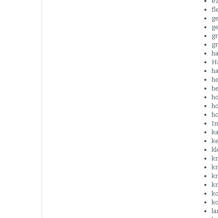
e
fl
g
ge
g
gr
h
H
ha
h
h
h
h
h
In
k
k
kl
kn
k
k
kn
k
ko
l