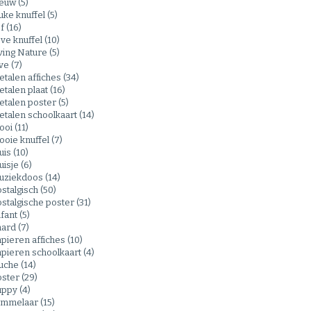
eeuw
(5)
uke knuffel
(5)
ef
(16)
eve knuffel
(10)
ving Nature
(5)
ove
(7)
talen affiches
(34)
talen plaat
(16)
etalen poster
(5)
talen schoolkaart
(14)
ooi
(11)
oie knuffel
(7)
uis
(10)
uisje
(6)
uziekdoos
(14)
stalgisch
(50)
stalgische poster
(31)
ifant
(5)
aard
(7)
pieren affiches
(10)
pieren schoolkaart
(4)
luche
(14)
oster
(29)
uppy
(4)
ammelaar
(15)