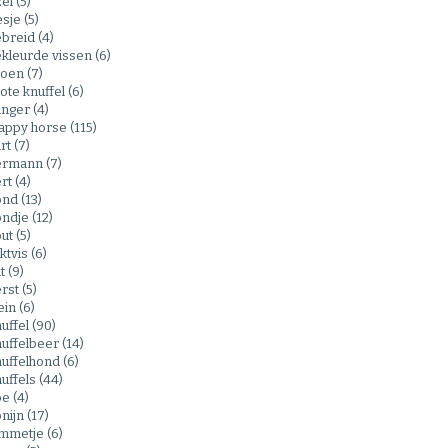
zel
(5)
esje
(5)
ebreid
(4)
kleurde vissen
(6)
roen
(7)
ote knuffel
(6)
anger
(4)
appy horse
(115)
rt
(7)
ermann
(7)
ert
(4)
ond
(13)
ondje
(12)
out
(5)
ktvis
(6)
at
(9)
erst
(5)
ein
(6)
uffel
(90)
nuffelbeer
(14)
nuffelhond
(6)
uffels
(44)
oe
(4)
nijn
(17)
ammetje
(6)