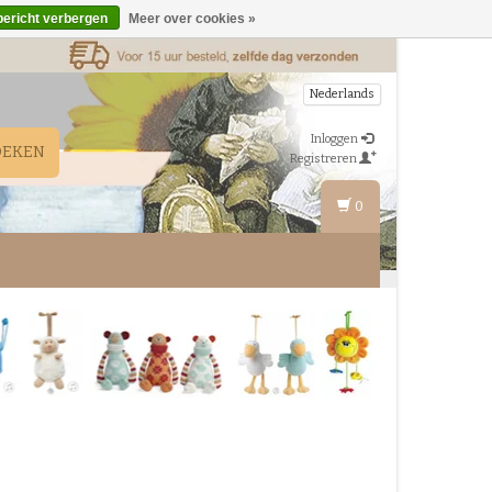
bericht verbergen
Meer over cookies »
Nederlands
Inloggen
OEKEN
Registreren
0