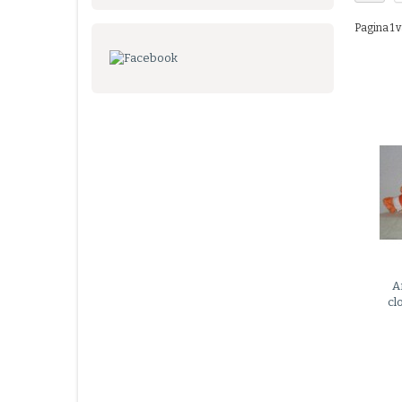
Pagina 1 v
A
cl