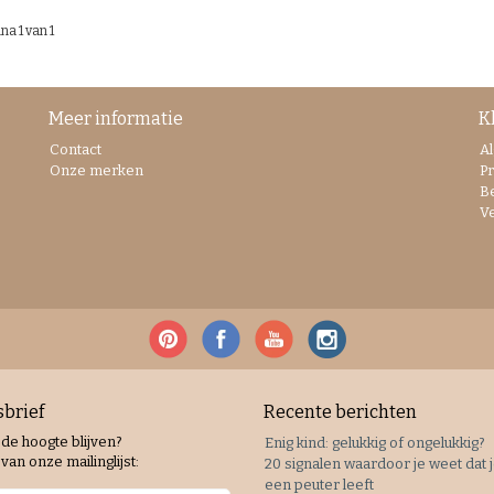
na 1 van 1
Meer informatie
K
Contact
A
Onze merken
Pr
B
V
brief
Recente berichten
 de hoogte blijven?
Enig kind: gelukkig of ongelukkig?
van onze mailinglijst:
20 signalen waardoor je weet dat 
een peuter leeft