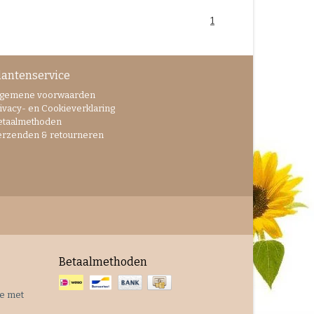
1
lantenservice
lgemene voorwaarden
ivacy- en Cookieverklaring
etaalmethoden
erzenden & retourneren
Betaalmethoden
je met