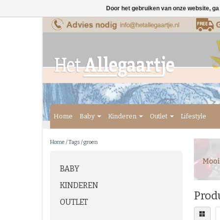
Door het gebruiken van onze website, ga
Home
Baby
Kinderen
Outlet
Lifestyle
Home
/
Tags
/
groen
BABY
KINDEREN
Prod
OUTLET