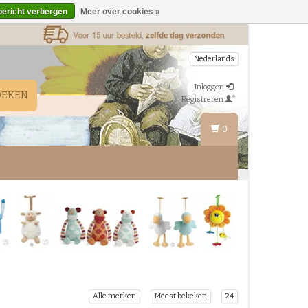
bericht verbergen
Meer over cookies »
Nederlands
Inloggen
OEKEN
Registreren
0
Alle merken
Meest bekeken
24