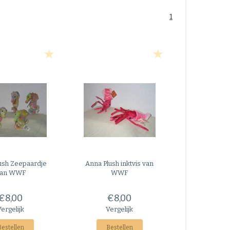
1
ush
Zeepaardje
Anna Plush
inktvis van
an WWF
WWF
€8,00
€8,00
Vergelijk
Vergelijk
Bestellen
Bestellen