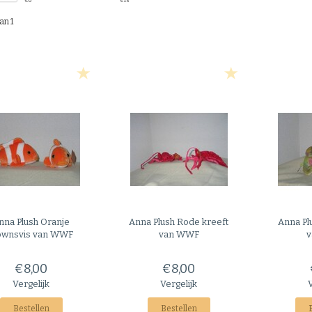
€
0
€
15
an 1
nna Plush
Oranje
Anna Plush
Rode kreeft
Anna Pl
ownsvis van WWF
van WWF
v
€8,00
€8,00
Vergelijk
Vergelijk
Bestellen
Bestellen