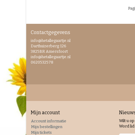
Pagi
Contactgegevens
info@hetallegaartje.nl
Darthuizerberg 126
3825BR Amersfoort
info@hetallegaartje.nl
0620532578
Mijn account
Nieuws
Wilt u op
Account informatie
Word lid 
Mijn bestellingen
Mijn tickets