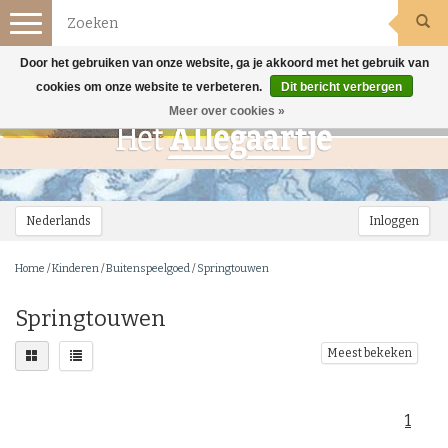
Toggle
navigation
Door het gebruiken van onze website, ga je akkoord met het gebruik van
cookies om onze website te verbeteren.
Dit bericht verbergen
Meer over cookies »
Nederlands
Inloggen
Home
/
Kinderen
/
Buitenspeelgoed
/
Springtouwen
Springtouwen
Meest bekeken
1