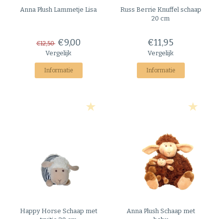
onze social media kanalen (
Instagram
of
Facebook
) . Wij helpen je
graag verder bij uw bestelling of het maken van de juiste keuze.
Anna Plush
Lammetje Lisa
Russ Berrie
Knuffel schaap
20 cm
€9,00
€11,95
€12,50
Vergelijk
Vergelijk
Informatie
Informatie
Happy Horse
Schaap met
Anna Plush
Schaap met