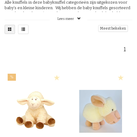
Alle knuffels in deze babyknuffel categorieën zijn uitgekozen voor
baby’s en kleine kinderen. Wij hebben de baby knuffels gesorteerd
op geborduurde oogjes en dat ze geen losse onderdelen hebben,
dit maakt het spelen een stuk veiliger dan de kraaloogjes en andere
Lees meer
kleine materialen waar baby’s en kleine kinderen graag aan
Meest bekeken
freubelen. Een ideaal cadeau voor de allerkleinste dus!
Pluche boerderijdieren makkelijk online bestellen
Ben je op zoek naar leuke knuffels in de vorm van koeien, varkens
1
of andere boerderijdieren? Dan ben je bij ons aan het goede adres!
Wij hebben constant leuke, originele babyspullen van verschillende
leveranciers.
Groot assortiment bij Het Allegaartje
Verschillende babyproducten van leveranciers zoals: Happy Horse,
Anna Club Plush, WWF, Russ Berry, Living Nature en Hermann Teddy
%
bestel je makkelijk en snel via onze webshop. Als je je baby
spulletjes voor 15.00 uur bestelt, sturen wij het vandaag nog op.
Daarnaast betaal je slechts €6,50 verzendkosten voor bestellingen
onder de €75,00. Voor bestellingen boven de €75,00 betaal je geen
verzendkosten. Ook belangrijk: bij ons kun je veilig en snel online
met verschillende manieren betalen.
Vragen over de baby producten?
Wil je meer informatie? Of heb je vragen over Het Allegaartje? Dan
kun je vrijblijvend contact met ons opnemen. Je kan ons bereiken
op
info@hetallegaartje.nl
. Daarnaast kan je ons ook bereiken via