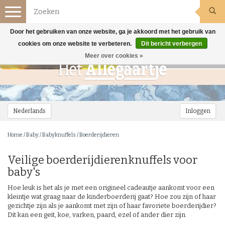
Toggle
navigation
Door het gebruiken van onze website, ga je akkoord met het gebruik van
cookies om onze website te verbeteren.
Dit bericht verbergen
Meer over cookies »
Nederlands
Inloggen
Home
/
Baby
/
Babyknuffels
/
Boerderijdieren
Veilige boerderijdierenknuffels voor
baby's
Hoe leuk is het als je met een origineel cadeautje aankomt voor een
kleintje wat graag naar de kinderboerderij gaat? Hoe zou zijn of haar
gezichtje zijn als je aankomt met zijn of haar favoriete boerderijdier?
Dit kan een geit, koe, varken, paard, ezel of ander dier zijn.