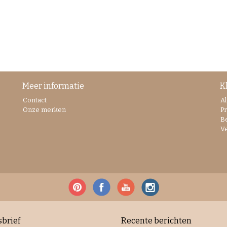
Meer informatie
K
Contact
A
Onze merken
Pr
B
V
brief
Recente berichten