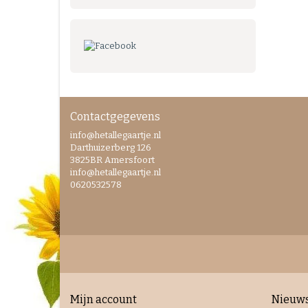
Contactgegevens
info@hetallegaartje.nl
Darthuizerberg 126
3825BR Amersfoort
info@hetallegaartje.nl
0620532578
Mijn account
Nieuws