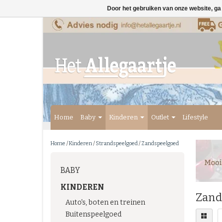
Door het gebruiken van onze website, ga
Home
Baby
Kinderen
Outlet
Lifestyle
Home
/
Kinderen
/
Strandspeelgoed
/
Zandspeelgoed
BABY
KINDEREN
Zand
Auto's, boten en treinen
Buitenspeelgoed