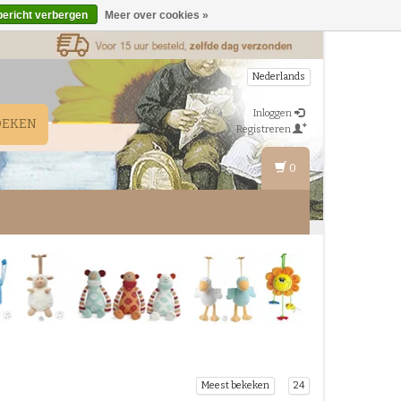
bericht verbergen
Meer over cookies »
Nederlands
Inloggen
OEKEN
Registreren
0
Meest bekeken
24