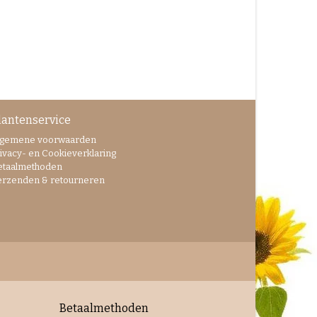
lantenservice
lgemene voorwaarden
ivacy- en Cookieverklaring
etaalmethoden
erzenden & retourneren
Betaalmethoden