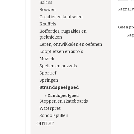
Balans
Pagina 1 v
Bouwen
Creatief en knutselen
Knuffels
Geen pro
Koffertjes, rugzakjes en
Pagi
picknicken
Leren, ontwikkelen en oefenen
Loopfietsen en auto´s
Muziek
Spellen en puzzels
Sportief
Springen
Strandspeelgoed
»
Zandspeelgoed
Steppen en skateboards
Waterpret
Schoolspullen
OUTLET