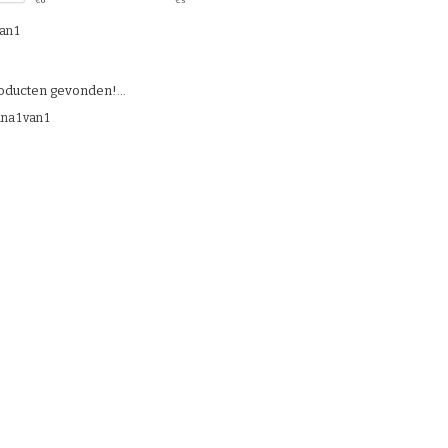
€
0
€
5
an 1
ducten gevonden!...
na 1 van 1