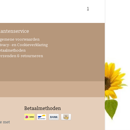
1
lantenservice
lgemene voorwaarden
ivacy- en Cookieverklaring
etaalmethoden
erzenden & retourneren
Betaalmethoden
je met