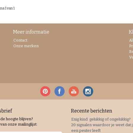
na 1 van 1
Meer informatie
K
Contact
A
Onze merken
Pr
B
V
brief
Recente berichten
 de hoogte blijven?
Enig kind: gelukkig of ongelukkig?
van onze mailinglijst:
20 signalen waardoor je weet dat 
een peuter leeft