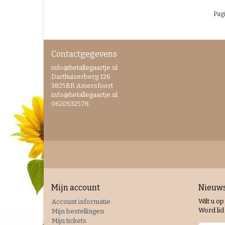
Pagi
Contactgegevens
info@hetallegaartje.nl
Darthuizerberg 126
3825BR Amersfoort
info@hetallegaartje.nl
0620532578
Mijn account
Nieuws
Wilt u op
Account informatie
Word lid 
Mijn bestellingen
Mijn tickets