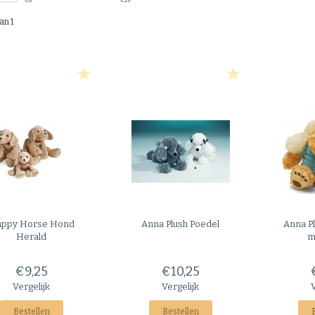
€
0
€
25
an 1
ppy Horse
Hond
Anna Plush
Poedel
Anna P
Herald
m
€9,25
€10,25
Vergelijk
Vergelijk
Bestellen
Bestellen