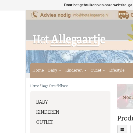
Door het gebruiken van onze website, ga
Home
Baby
Kinderen
Outlet
Lifestyle
Home
/
Tags
/
knuffelhond
BABY
KINDEREN
Prod
OUTLET