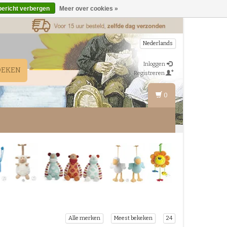
bericht verbergen
Meer over cookies »
Nederlands
Inloggen
OEKEN
Registreren
0
Alle merken
Meest bekeken
24