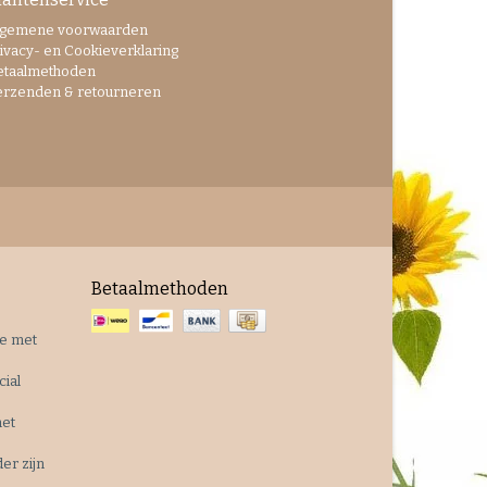
lgemene voorwaarden
ivacy- en Cookieverklaring
etaalmethoden
erzenden & retourneren
Betaalmethoden
je met
cial
met
r zijn