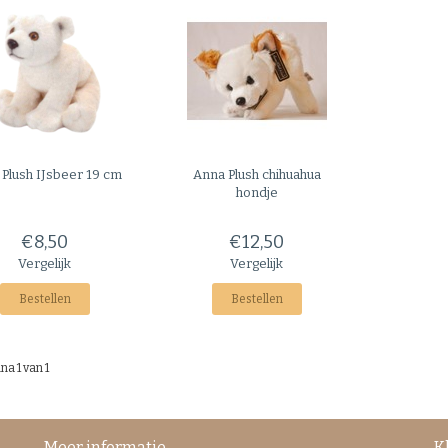
 Plush
IJsbeer 19 cm
Anna Plush
chihuahua
hondje
€8,50
€12,50
Vergelijk
Vergelijk
Bestellen
Bestellen
na 1 van 1
Meer informatie
K