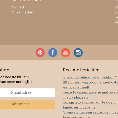
Contact
A
Onze merken
Pr
B
V
brief
Recente berichten
 de hoogte blijven?
Enig kind: gelukkig of ongelukkig?
van onze mailinglijst:
20 signalen waardoor je weet dat 
een peuter leeft
Deze 10 dingen moet je niet op so
media plaatsen
Dit zijn leuke dingen om te doen 
Abonneer
kinderen in de lente
Vrouwen met een zeurende moede
later succesvoller