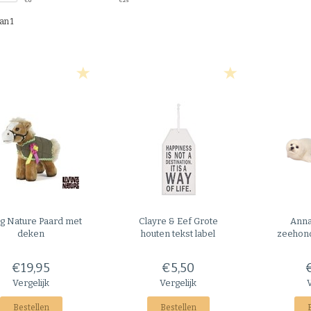
€
0
€
25
an 1
ng Nature
Paard met
Clayre & Eef
Grote
Anna
deken
houten tekst label
zeehond
€19,95
€5,50
Vergelijk
Vergelijk
Bestellen
Bestellen