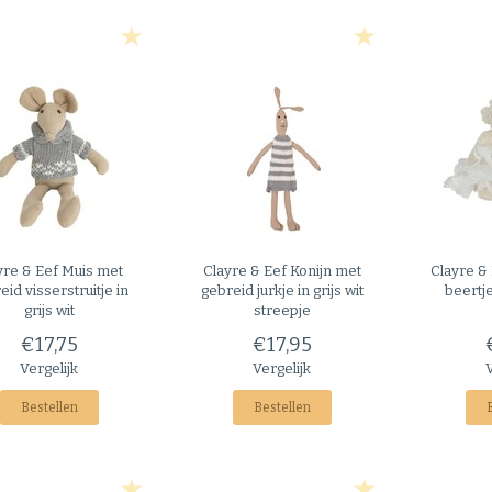
yre & Eef
Muis met
Clayre & Eef
Konijn met
Clayre &
eid visserstruitje in
gebreid jurkje in grijs wit
beertje
grijs wit
streepje
€17,75
€17,95
Vergelijk
Vergelijk
Bestellen
Bestellen