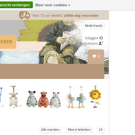
bericht verbergen
Meer over cookies »
Nederlands
Inloggen
OEKEN
Registreren
0
Alle merken
Meest bekeken
24