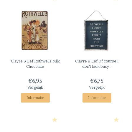
Clayre & Eef
Rothwells Milk
Clayre & Eef
Of course I
Chocolate
don't look busy...
€6,95
€6,75
Vergelijk
Vergelijk
Informatie
Informatie