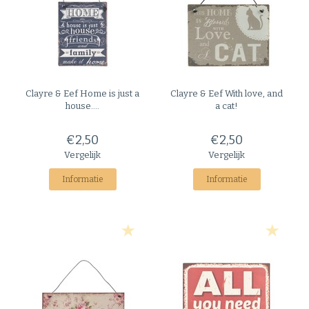
Clayre & Eef
Home is just a
Clayre & Eef
With love, and
house....
a cat!
€2,50
€2,50
Vergelijk
Vergelijk
Informatie
Informatie