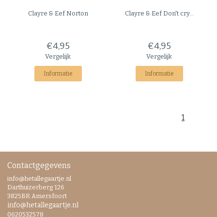
Clayre & Eef
Norton
Clayre & Eef
Don't cry...
€4,95
€4,95
Vergelijk
Vergelijk
Informatie
Informatie
1
Contactgegevens
info@hetallegaartje.nl
Darthuizerberg 126
3825BR Amersfoort
info@hetallegaartje.nl
0620532578