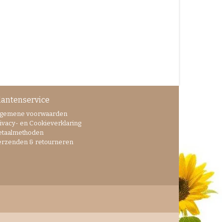
lantenservice
lgemene voorwaarden
ivacy- en Cookieverklaring
etaalmethoden
erzenden & retourneren