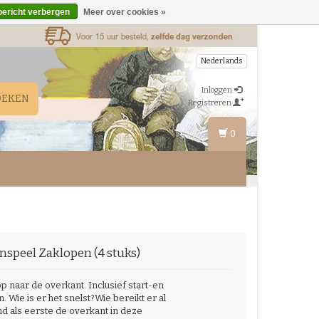
bericht verbergen
Meer over cookies »
Nederlands
Inloggen
OEKEN
Registreren
0
nspeel
Zaklopen (4 stuks)
p naar de overkant. Inclusief start-en
ijn. Wie is er het snelst?Wie bereikt er al
d als eerste de overkant in deze