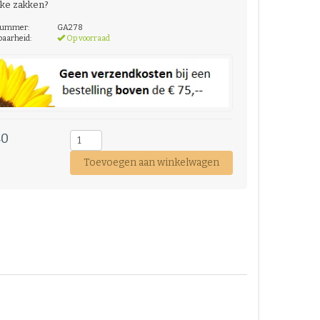
ijke zakken?
nummer:
GA278
baarheid:
Op voorraad
40
Toevoegen aan winkelwagen