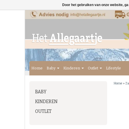
Door het gebruiken van onze website, ga
Home
Baby
Kinderen
Outlet
Lifestyle
Home
»
Za
BABY
KINDEREN
OUTLET