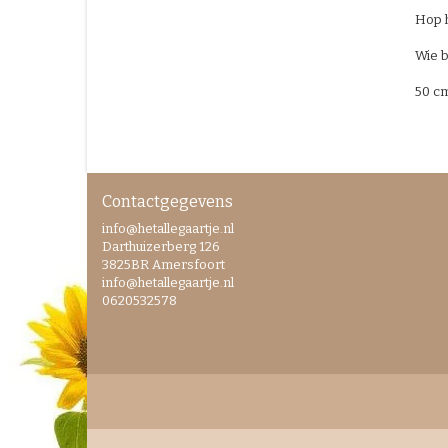
Hop h
Wie b
50 c
Contactgegevens
info@hetallegaartje.nl
Darthuizerberg 126
3825BR Amersfoort
info@hetallegaartje.nl
0620532578