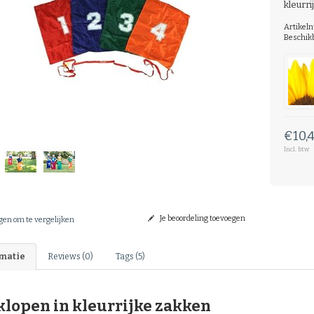
kleurr
Artikel
Beschik
€10,
Incl. btw
Je beoordeling toevoegen
en om te vergelijken
matie
Reviews (0)
Tags (5)
klopen in kleurrijke zakken