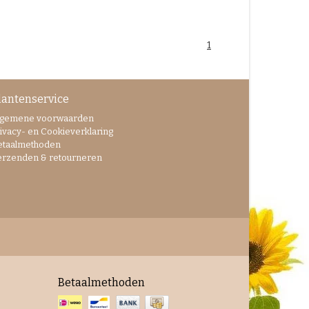
1
lantenservice
lgemene voorwaarden
ivacy- en Cookieverklaring
etaalmethoden
erzenden & retourneren
Betaalmethoden