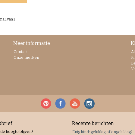
na 1 van 1
Meer informatie
K
Contact
A
Onze merken
Pr
B
V
brief
Recente berichten
 de hoogte blijven?
Enig kind: gelukkig of ongelukkig?