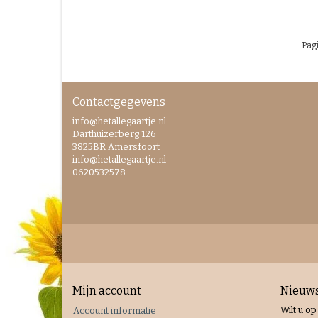
Pagi
Contactgegevens
info@hetallegaartje.nl
Darthuizerberg 126
3825BR Amersfoort
info@hetallegaartje.nl
0620532578
Mijn account
Nieuws
Wilt u op
Account informatie