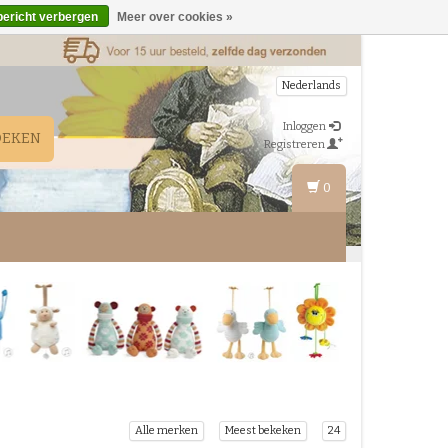
bericht verbergen
Meer over cookies »
Nederlands
Inloggen
OEKEN
Registreren
0
Alle merken
Meest bekeken
24