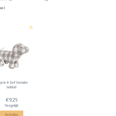
€
0
€
10
an 1
ayre & Eef
Geruite
tekkel
€9,25
Vergelijk
Bestellen