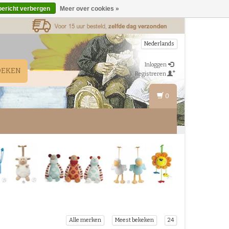
bericht verbergen
Meer over cookies »
Nederlands
Inloggen
OEKEN
Registreren
0
Alle merken
Meest bekeken
24