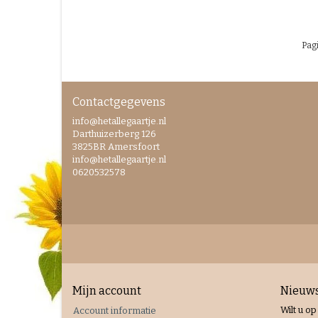
Pagi
Contactgegevens
info@hetallegaartje.nl
Darthuizerberg 126
3825BR Amersfoort
info@hetallegaartje.nl
0620532578
Mijn account
Nieuws
Wilt u op
Account informatie