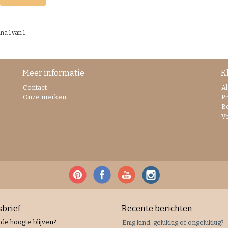
na 1 van 1
Meer informatie
K
Contact
A
Onze merken
Pr
B
V
brief
Recente berichten
 de hoogte blijven?
Enig kind: gelukkig of ongelukkig?