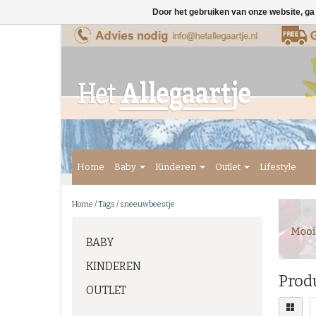
Door het gebruiken van onze website, ga
Home
Baby
Kinderen
Outlet
Lifestyle
Home
/
Tags
/
sneeuwbeestje
BABY
KINDEREN
Prod
OUTLET