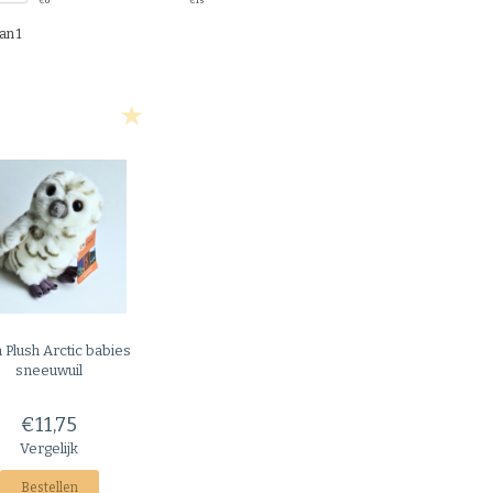
€
0
€
15
an 1
 Plush
Arctic babies
sneeuwuil
€11,75
Vergelijk
Bestellen