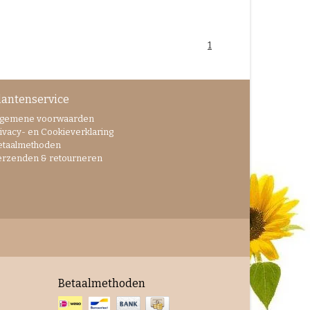
1
lantenservice
lgemene voorwaarden
ivacy- en Cookieverklaring
etaalmethoden
erzenden & retourneren
Betaalmethoden