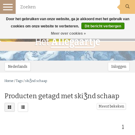
Toggle
navigation
Door het gebruiken van onze website, ga je akkoord met het gebruik van
cookies om onze website te verbeteren.
Dit bericht verbergen
Meer over cookies »
Nederlands
Inloggen
Home
/
Tags
/
skiǮnd schaap
Producten getagd met skiǮnd schaap
Meest bekeken
1