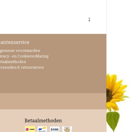
1
lantenservice
lgemene voorwaarden
ivacy- en Cookieverklaring
etaalmethoden
erzenden & retourneren
Betaalmethoden