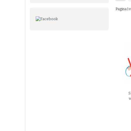
Pagina 1 v
S
w