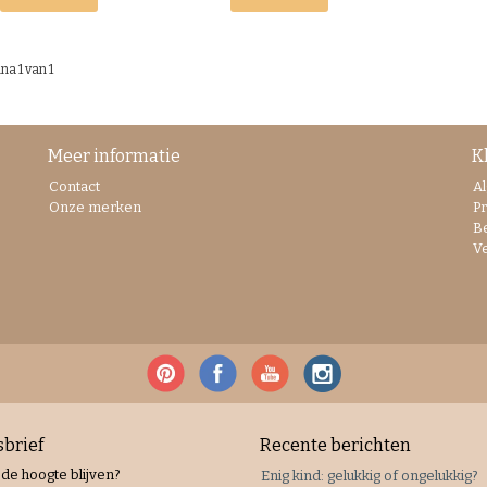
na 1 van 1
Meer informatie
K
Contact
A
Onze merken
Pr
B
V
brief
Recente berichten
 de hoogte blijven?
Enig kind: gelukkig of ongelukkig?