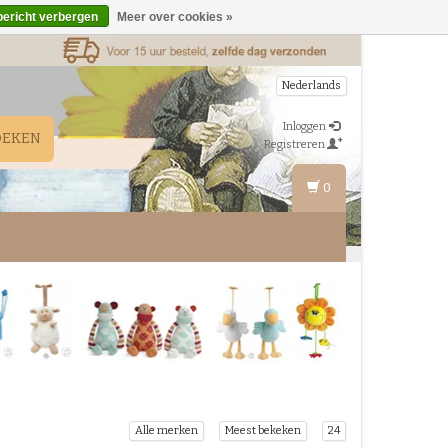
bericht verbergen
Meer over cookies »
Nederlands
Inloggen
OEKEN
Registreren
0
Alle merken
Meest bekeken
24