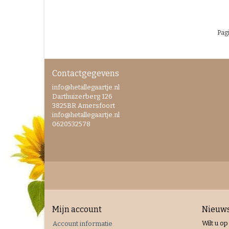
Pagi
Contactgegevens
info@hetallegaartje.nl
Darthuizerberg 126
3825BR Amersfoort
info@hetallegaartje.nl
0620532578
Mijn account
Nieuws
Wilt u op
Account informatie