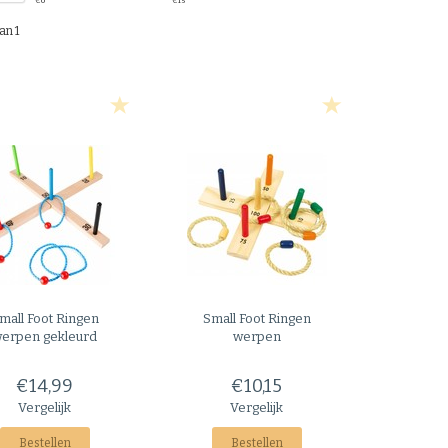
€
0
€
15
an 1
mall Foot
Ringen
Small Foot
Ringen
erpen gekleurd
werpen
€14,99
€10,15
Vergelijk
Vergelijk
Bestellen
Bestellen