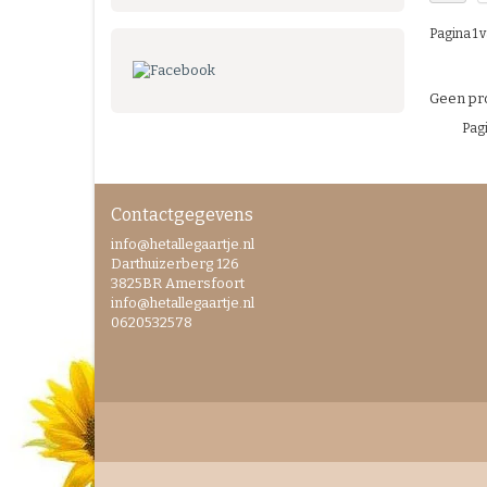
Pagina 1 v
Geen pro
Pagi
Contactgegevens
info@hetallegaartje.nl
Darthuizerberg 126
3825BR Amersfoort
info@hetallegaartje.nl
0620532578