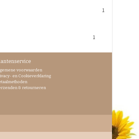
1
1
lantenservice
lgemene voorwaarden
ivacy- en Cookieverklaring
etaalmethoden
erzenden & retourneren