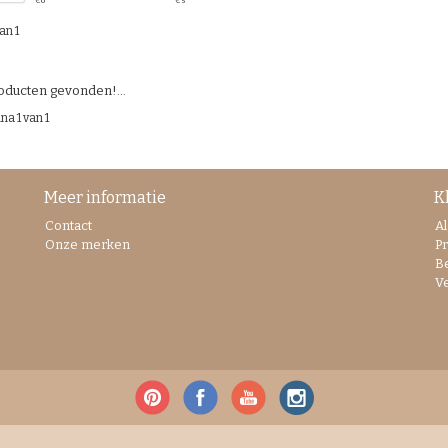
€
0
€
5
an 1
ducten gevonden!...
na 1 van 1
Meer informatie
K
Contact
A
Onze merken
Pr
B
V