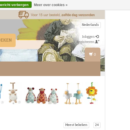
bericht verbergen
Meer over cookies »
Nederlands
Inloggen
OEKEN
Registreren
0
Meest bekeken
24