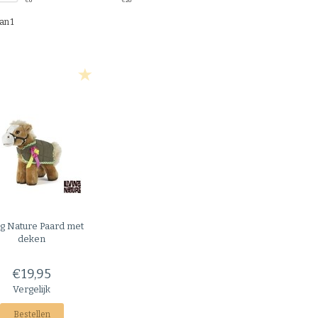
€
0
€
20
an 1
ng Nature
Paard met
deken
€19,95
Vergelijk
Bestellen