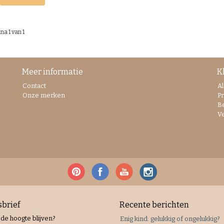
na 1 van 1
Meer informatie
K
Contact
A
Onze merken
Pr
B
V
brief
Recente berichten
 de hoogte blijven?
Enig kind: gelukkig of ongelukkig?