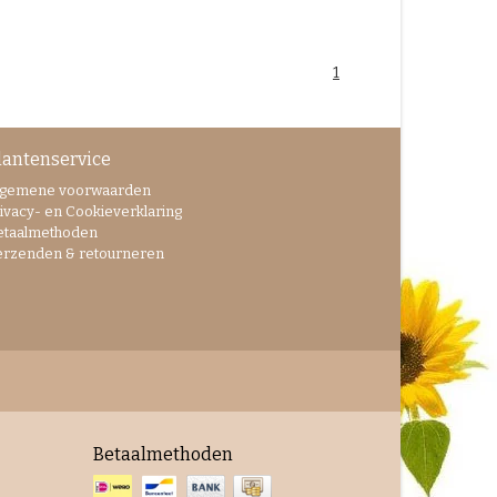
1
lantenservice
lgemene voorwaarden
ivacy- en Cookieverklaring
etaalmethoden
erzenden & retourneren
Betaalmethoden