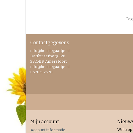
Pagi
Contactgegevens
info@hetallegaartje.nl
Darthuizerberg 126
3825BR Amersfoort
info@hetallegaartje.nl
0620532578
Mijn account
Nieuws
Wilt u op
Account informatie