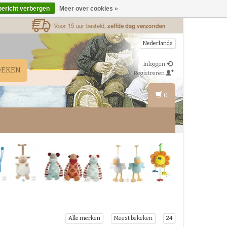
bericht verbergen
Meer over cookies »
Nederlands
Inloggen
OEKEN
Registreren
0
Alle merken
Meest bekeken
24