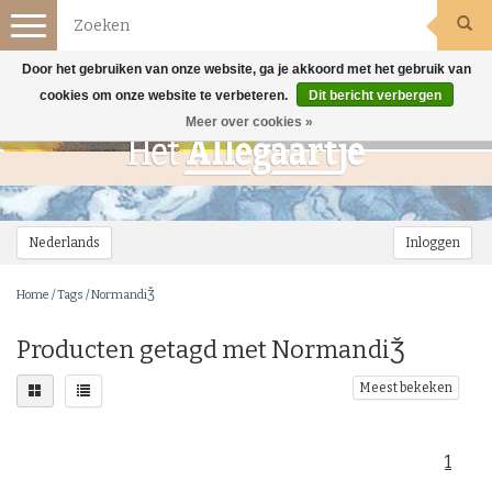
Toggle
navigation
Door het gebruiken van onze website, ga je akkoord met het gebruik van
cookies om onze website te verbeteren.
Dit bericht verbergen
Meer over cookies »
Nederlands
Inloggen
Home
/
Tags
/
NormandiǮ
Producten getagd met NormandiǮ
Meest bekeken
1