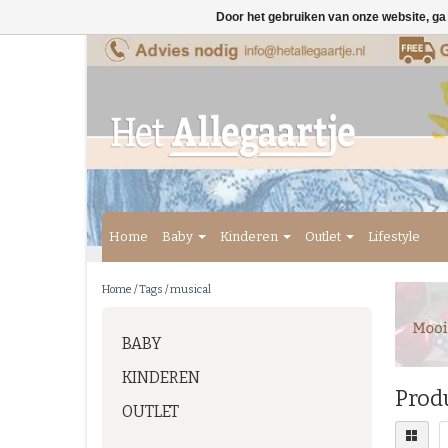
Door het gebruiken van onze website, ga
Home
Baby
Kinderen
Outlet
Lifestyle
Home
/
Tags
/
musical
BABY
KINDEREN
Prod
OUTLET