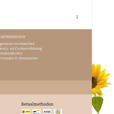
1
lantenservice
lgemene voorwaarden
ivacy- en Cookieverklaring
etaalmethoden
erzenden & retourneren
Betaalmethoden