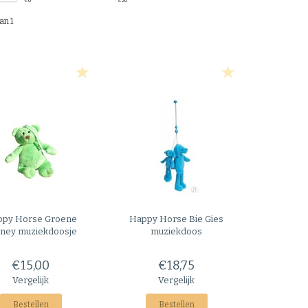
€
0
€
20
an 1
ppy Horse
Groene
Happy Horse
Bie Gies
ney muziekdoosje
muziekdoos
€15,00
€18,75
Vergelijk
Vergelijk
Bestellen
Bestellen