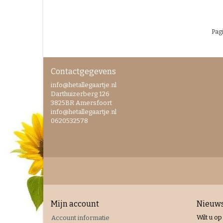
Pagi
Contactgegevens
info@hetallegaartje.nl
Darthuizerberg 126
3825BR Amersfoort
info@hetallegaartje.nl
0620532578
Mijn account
Nieuws
Wilt u op
Account informatie