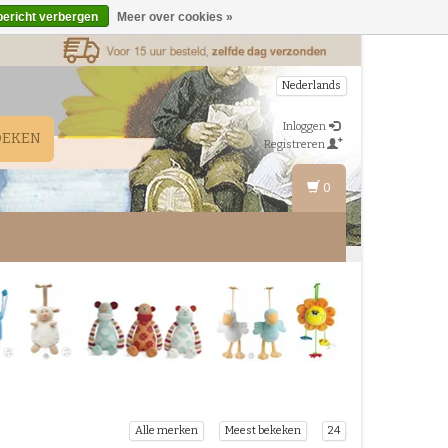
bericht verbergen
Meer over cookies »
Nederlands
Inloggen
OEKEN
Registreren
0
Alle merken
Meest bekeken
24