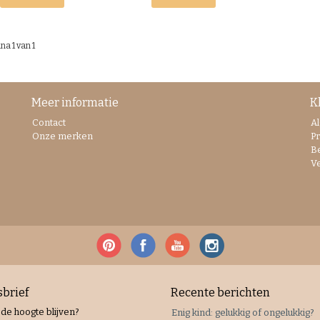
na 1 van 1
Meer informatie
K
Contact
A
Onze merken
Pr
B
V
brief
Recente berichten
 de hoogte blijven?
Enig kind: gelukkig of ongelukkig?