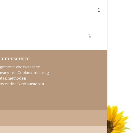
1
1
lantenservice
lgemene voorwaarden
ivacy- en Cookieverklaring
etaalmethoden
erzenden & retourneren