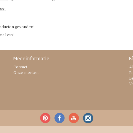
€
0
€
5
an 1
ducten gevonden!...
na 1 van 1
Meer informatie
K
Contact
A
Onze merken
Pr
B
V