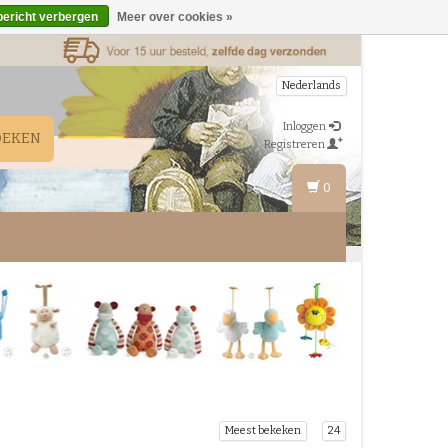
bericht verbergen
Meer over cookies »
Nederlands
Inloggen
OEKEN
Registreren
0
Meest bekeken
24