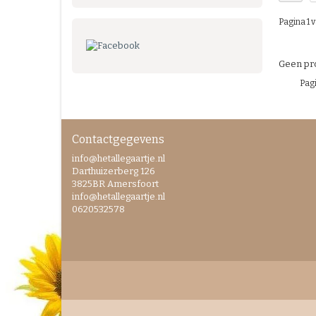
Pagina 1 v
Geen pro
Pagi
Contactgegevens
info@hetallegaartje.nl
Darthuizerberg 126
3825BR Amersfoort
info@hetallegaartje.nl
0620532578