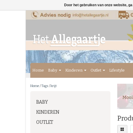
Door het gebruiken van onze website, ga
Home
Baby
Kinderen
Outlet
Lifestyle
Home
/
Tags
/
krijt
BABY
KINDEREN
Produ
OUTLET