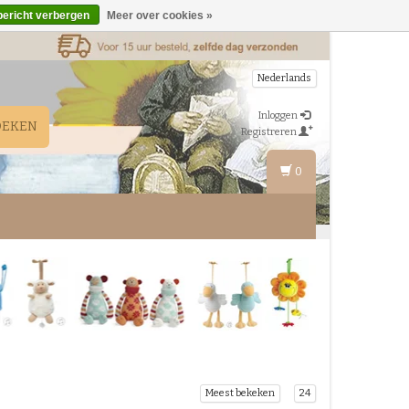
bericht verbergen
Meer over cookies »
Nederlands
Inloggen
OEKEN
Registreren
0
Meest bekeken
24