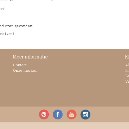
€
0
€
5
an 1
ducten gevonden!...
na 1 van 1
Meer informatie
K
Contact
A
Onze merken
Pr
B
V