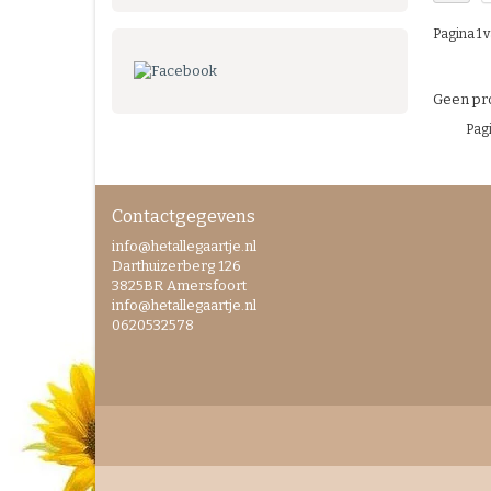
Pagina 1 v
Geen pro
Pagi
Contactgegevens
info@hetallegaartje.nl
Darthuizerberg 126
3825BR Amersfoort
info@hetallegaartje.nl
0620532578