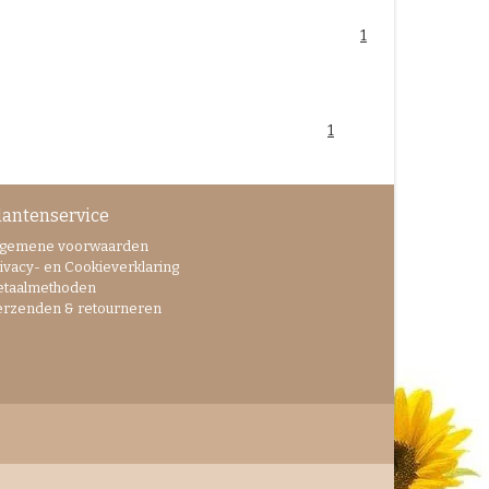
1
1
lantenservice
lgemene voorwaarden
ivacy- en Cookieverklaring
etaalmethoden
erzenden & retourneren