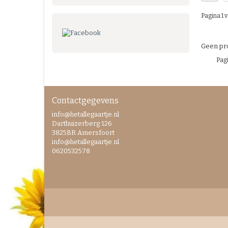
Pagina 1 v
Geen pro
Pagi
Contactgegevens
info@hetallegaartje.nl
Darthuizerberg 126
3825BR Amersfoort
info@hetallegaartje.nl
0620532578