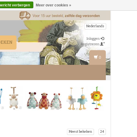
bericht verbergen
Meer over cookies »
Nederlands
Inloggen
OEKEN
Registreren
0
Meest bekeken
24