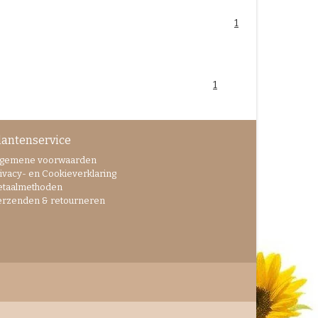
1
1
lantenservice
lgemene voorwaarden
ivacy- en Cookieverklaring
etaalmethoden
erzenden & retourneren