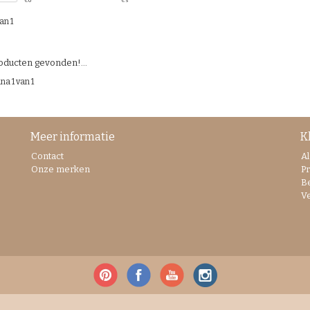
€
0
€
5
an 1
ducten gevonden!...
na 1 van 1
Meer informatie
K
Contact
A
Onze merken
Pr
B
V