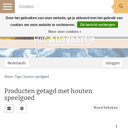
Toggle
navigation
Door het gebruiken van onze website, ga je akkoord met het gebruik van
cookies om onze website te verbeteren.
Dit bericht verbergen
Meer over cookies »
Nederlands
Inloggen
Home
/
Tags
/
houten speelgoed
Producten getagd met houten
speelgoed
Meest bekeken
1