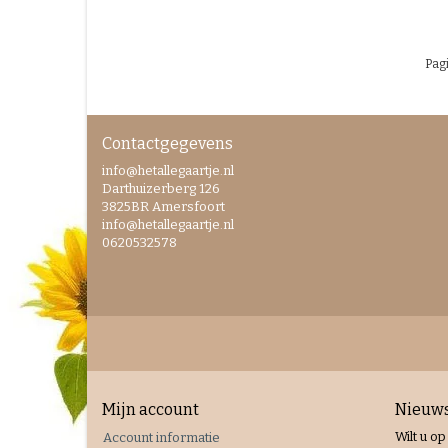
Pagi
Contactgegevens
info@hetallegaartje.nl
Darthuizerberg 126
3825BR Amersfoort
info@hetallegaartje.nl
0620532578
Mijn account
Nieuws
Wilt u op
Account informatie