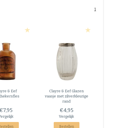
1
ayre & Eef
Clayre & Eef
Glazen
thekersfles
vaasje met zilverkleurige
rand
€7,95
€4,95
Vergelijk
Vergelijk
Bestellen
Bestellen