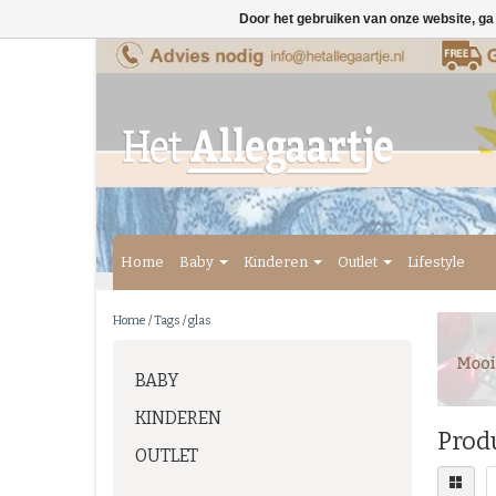
Door het gebruiken van onze website, ga
Home
Baby
Kinderen
Outlet
Lifestyle
Home
/
Tags
/
glas
BABY
KINDEREN
Prod
OUTLET