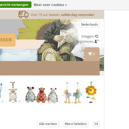
bericht verbergen
Meer over cookies »
Nederlands
Inloggen
OEKEN
Registreren
0
Alle merken
Meest bekeken
24