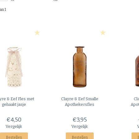
€
0
€
10
an 1
yre & Eef
Fles met
Clayre & Eef
Smalle
Cl
gehaakt jasje
Apothekersfles
Apo
€4,50
€3,95
Vergelijk
Vergelijk
Bestellen
Bestellen