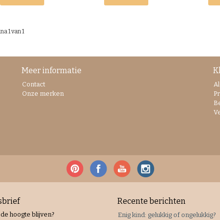
na 1 van 1
Meer informatie
K
Contact
A
Onze merken
Pr
B
V
brief
Recente berichten
 de hoogte blijven?
Enig kind: gelukkig of ongelukkig?