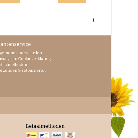
1
lantenservice
lgemene voorwaarden
ivacy- en Cookieverklaring
etaalmethoden
erzenden & retourneren
Betaalmethoden