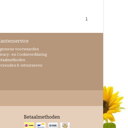
1
lantenservice
lgemene voorwaarden
ivacy- en Cookieverklaring
etaalmethoden
erzenden & retourneren
Betaalmethoden