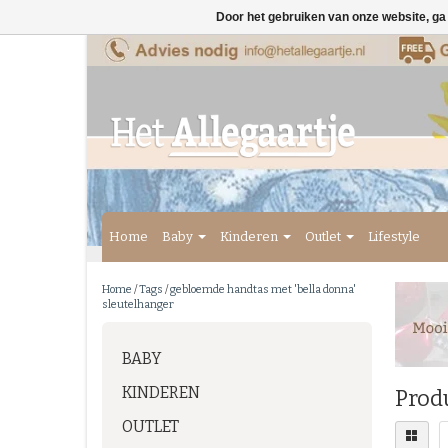
Door het gebruiken van onze website, ga
Home
Baby
Kinderen
Outlet
Lifestyle
Home
/
Tags
/
gebloemde handtas met 'bella donna'
sleutelhanger
BABY
KINDEREN
Prod
OUTLET