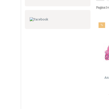
Pagina 1 v
%
An