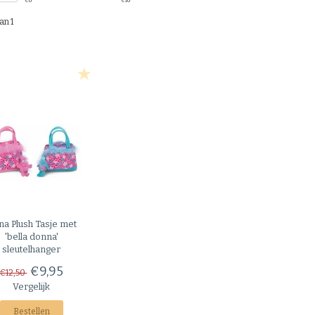
€
0
€
10
an 1
na Plush
Tasje met
'bella donna'
sleutelhanger
€9,95
€12,50
Vergelijk
Bestellen