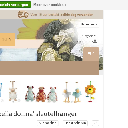
bericht verbergen
Meer over cookies »
Nederlands
Inloggen
OEKEN
Registreren
0
ella donna' sleutelhanger
Alle merken
Meest bekeken
24