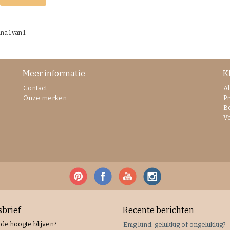
na 1 van 1
Meer informatie
K
Contact
A
Onze merken
Pr
B
V
brief
Recente berichten
 de hoogte blijven?
Enig kind: gelukkig of ongelukkig?