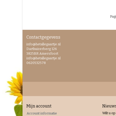
Pagi
Contactgegevens
info@hetallegaartje.nl
Darthuizerberg 126
3825BR Amersfoort
info@hetallegaartje.nl
0620532578
Mijn account
Nieuws
Wilt u op
Account informatie