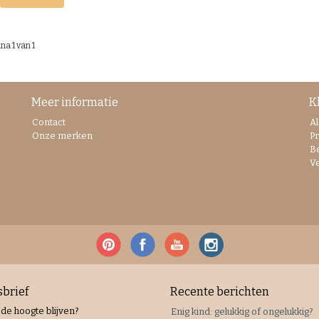
na 1 van 1
Meer informatie
K
Contact
A
Onze merken
Pr
B
V
brief
Recente berichten
 de hoogte blijven?
Enig kind: gelukkig of ongelukkig?