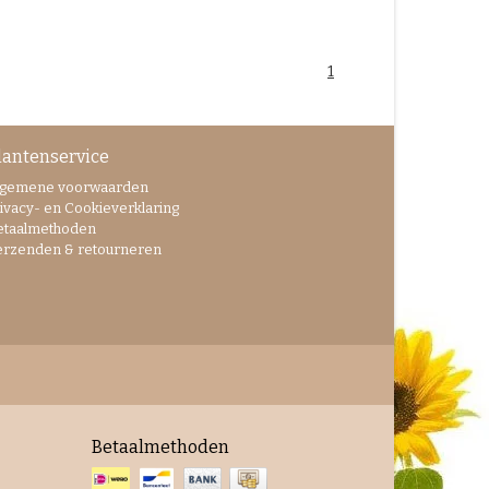
1
lantenservice
lgemene voorwaarden
ivacy- en Cookieverklaring
etaalmethoden
erzenden & retourneren
Betaalmethoden