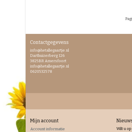
Pagi
Contactgegevens
info@hetallegaartje.nl
Darthuizerberg 126
3825BR Amersfoort
info@hetallegaartje.nl
0620532578
Mijn account
Nieuws
Wilt u op
Account informatie