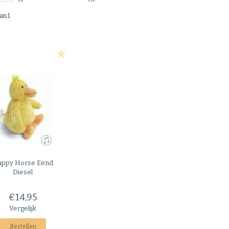
€
0
€
15
an 1
appy Horse
Eend
Diesel
€14,95
Vergelijk
Bestellen