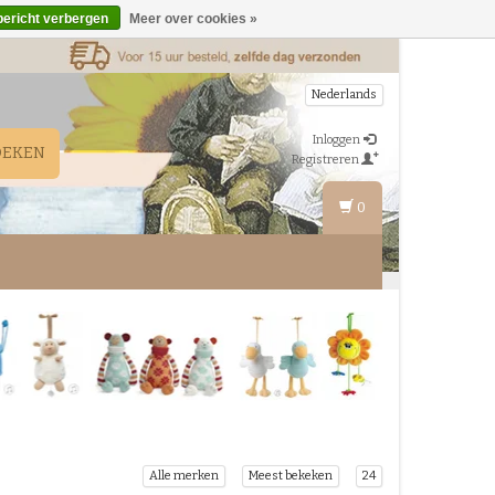
bericht verbergen
Meer over cookies »
Nederlands
Inloggen
OEKEN
Registreren
0
Alle merken
Meest bekeken
24