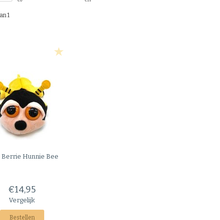
€
0
€
15
an 1
 Berrie
Hunnie Bee
€14,95
Vergelijk
Bestellen