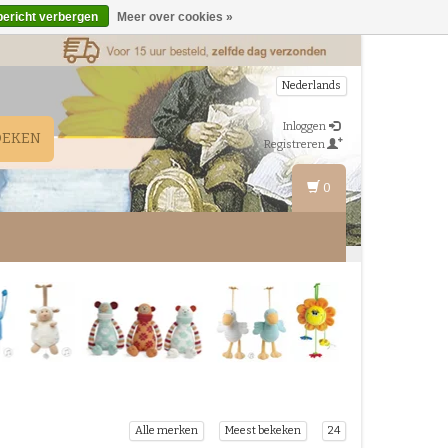
bericht verbergen
Meer over cookies »
Nederlands
Inloggen
OEKEN
Registreren
0
Alle merken
Meest bekeken
24