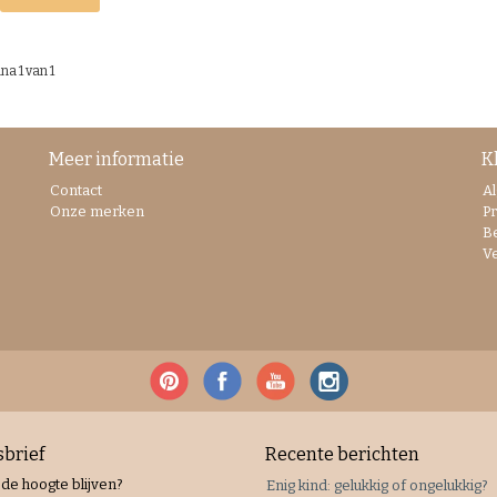
na 1 van 1
Meer informatie
K
Contact
A
Onze merken
Pr
B
V
brief
Recente berichten
 de hoogte blijven?
Enig kind: gelukkig of ongelukkig?