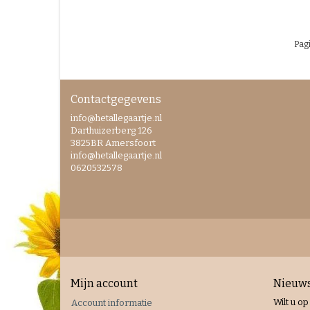
Pagi
Contactgegevens
info@hetallegaartje.nl
Darthuizerberg 126
3825BR Amersfoort
info@hetallegaartje.nl
0620532578
Mijn account
Nieuws
Wilt u op
Account informatie