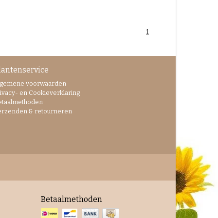
1
lantenservice
lgemene voorwaarden
ivacy- en Cookieverklaring
etaalmethoden
erzenden & retourneren
Betaalmethoden