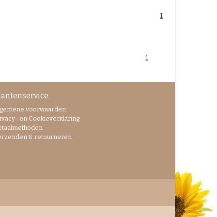
1
1
lantenservice
lgemene voorwaarden
ivacy- en Cookieverklaring
etaalmethoden
erzenden & retourneren