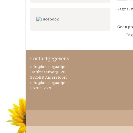
Pagina 1 v
Geen pro
Pagi
Contactgegevens
info@hetallegaartje.nl
Darthuizerberg 126
3825BR Amersfoort
info@hetallegaartje.nl
0620532578