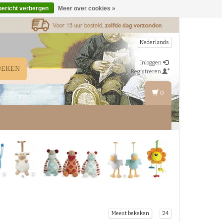
bericht verbergen
Meer over cookies »
Nederlands
Inloggen
OEKEN
Registreren
0
Meest bekeken
24