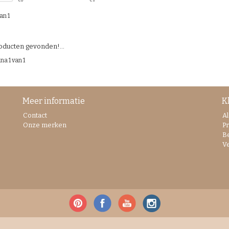
€
0
€
5
an 1
ducten gevonden!...
na 1 van 1
Meer informatie
K
Contact
A
Onze merken
Pr
B
V