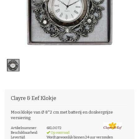
Clayre & Eef
Klokje
Mooi klokje van Ø 8*2 cm met batterij en donkergrijze
versiering
Artikelnummer:
6KL0072
Beschikbaarheid:
Op voorraad
Levertijd:
Wordt gewoonlijk binnen 24 uur verzonden