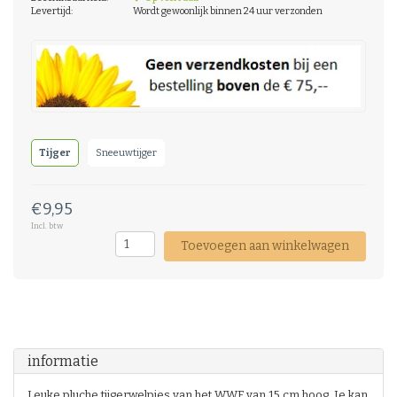
Levertijd:
Wordt gewoonlijk binnen 24 uur verzonden
Tijger
Sneeuwtijger
€9,95
Incl. btw
Toevoegen aan winkelwagen
informatie
Leuke pluche tijgerwelpjes van het WWF van 15 cm hoog. Je kan