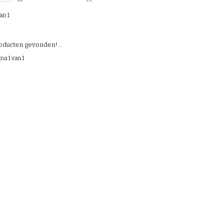
€
0
€
5
an 1
ducten gevonden!...
na 1 van 1