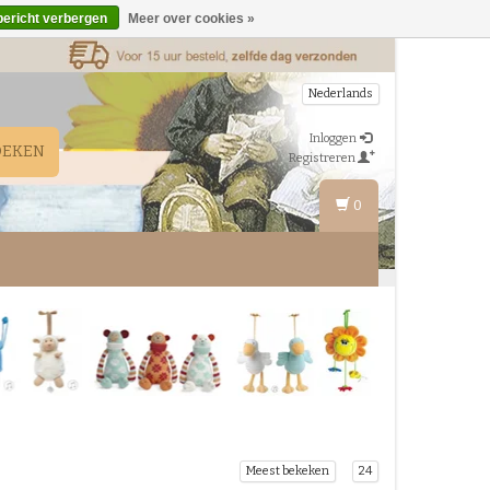
bericht verbergen
Meer over cookies »
Nederlands
Inloggen
OEKEN
Registreren
0
Meest bekeken
24