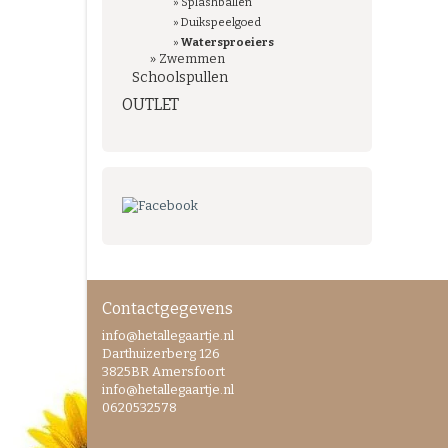
»
Splashballen
»
Duikspeelgoed
»
Watersproeiers
»
Zwemmen
Schoolspullen
OUTLET
Contactgegevens
info@hetallegaartje.nl
Darthuizerberg 126
3825BR Amersfoort
info@hetallegaartje.nl
0620532578