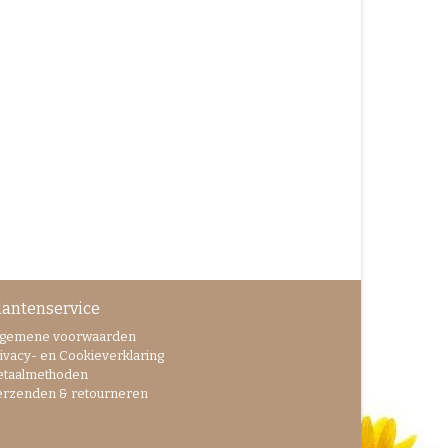
lantenservice
lgemene voorwaarden
ivacy- en Cookieverklaring
etaalmethoden
erzenden & retourneren