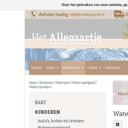
Door het gebruiken van onze website, ga
Home
Baby
Kinderen
Outlet
Lifestyle
Home
/
Kinderen
/
Waterpret
/
Waterspeelgoed
/
Watersproeiers
BABY
KINDEREN
Wate
Auto's, boten en treinen
Buitenspeelgoed