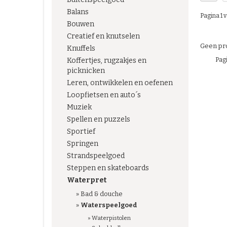
Balans
Pagina 1 v
Bouwen
Creatief en knutselen
Geen pro
Knuffels
Pagi
Koffertjes, rugzakjes en
picknicken
Leren, ontwikkelen en oefenen
Loopfietsen en auto´s
Muziek
Spellen en puzzels
Sportief
Springen
Strandspeelgoed
Steppen en skateboards
Waterpret
»
Bad & douche
»
Waterspeelgoed
»
Waterpistolen