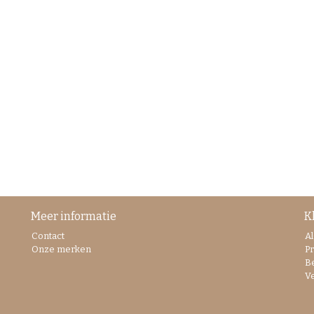
Meer informatie
K
Contact
A
Onze merken
Pr
B
V