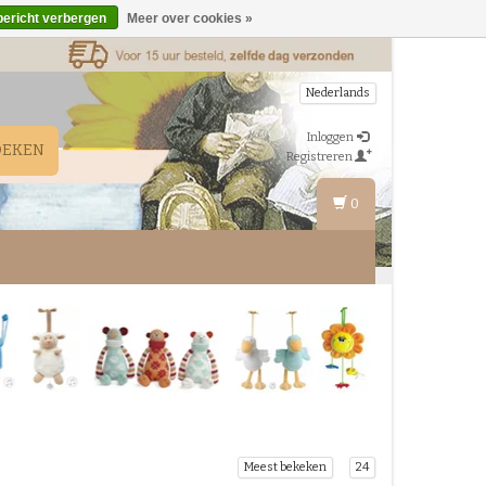
bericht verbergen
Meer over cookies »
Nederlands
Inloggen
OEKEN
Registreren
0
Meest bekeken
24