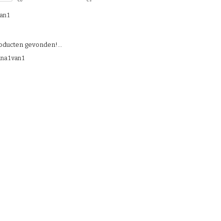
€
0
€
5
an 1
ducten gevonden!...
na 1 van 1