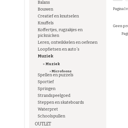
Balans
Pagina 1 v
Bouwen
Creatief en knutselen
Knuffels
Geen pro
Koffertjes, rugzakjes en
Pagi
picknicken
Leren, ontwikkelen en oefenen
Loopfietsen en auto´s
Muziek
»
Muziek
»
Microfoons
Spellen en puzzels
Sportief
Springen
Strandspeelgoed
Steppen en skateboards
Waterpret
Schoolspullen
OUTLET