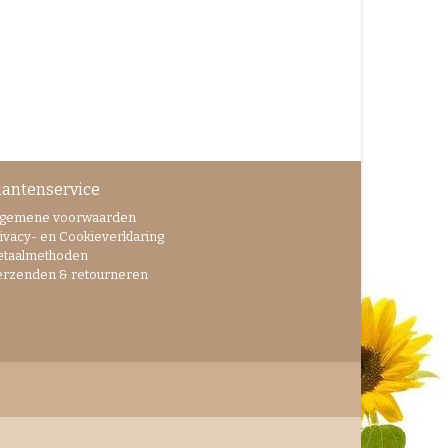
lantenservice
lgemene voorwaarden
ivacy- en Cookieverklaring
etaalmethoden
erzenden & retourneren