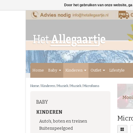
Door het gebruiken van onze website, ga
Home
Baby
Kinderen
Outlet
Lifestyle
Home
/
Kinderen
/
Muziek
/
Muziek
/
Microfoons
BABY
KINDEREN
Micr
Auto's, boten en treinen
Buitenspeelgoed