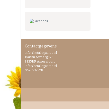
Contactgegevens
info@hetallegaartje.nl
Darthuizerberg 126
3825BR Amersfoort
info@hetallegaartje.nl
0620532578