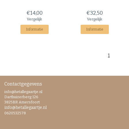
€14,00
€32,50
Vergelijk
Vergelijk
Informatie
Informatie
1
Contactgegevens
info@hetallegaartje.nl
Darthuizerberg 126
3825BR Amersfoort
info@hetallegaartje.nl
0620532578