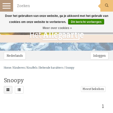
Toggle
navigation
Door het gebruiken van onze website, ga je akkoord met het gebruik van
cookies om onze website te verbeteren.
Dit bericht verbergen
Meer over cookies »
Nederlands
Inloggen
Home
/
Kinderen
/
Knuffels
/
Bekende karakters
/
Snoopy
Snoopy
Meest bekeken
1