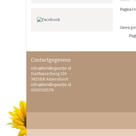
Pagina 1 v
Geen pro
Pagi
Contactgegevens
info@hetallegaartje.nl
Darthuizerberg 126
3825BR Amersfoort
info@hetallegaartje.nl
0620532578