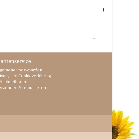
1
1
lantenservice
lgemene voorwaarden
ivacy- en Cookieverklaring
etaalmethoden
erzenden & retourneren