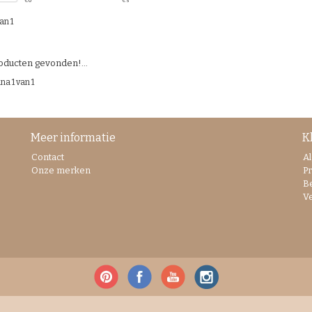
€
0
€
5
an 1
ducten gevonden!...
na 1 van 1
Meer informatie
K
Contact
A
Onze merken
Pr
B
V