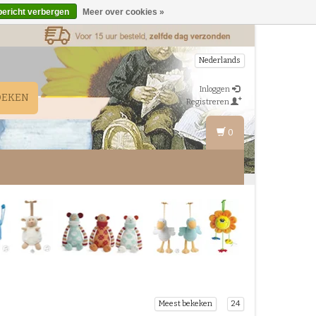
bericht verbergen
Meer over cookies »
Nederlands
Inloggen
OEKEN
Registreren
0
Meest bekeken
24