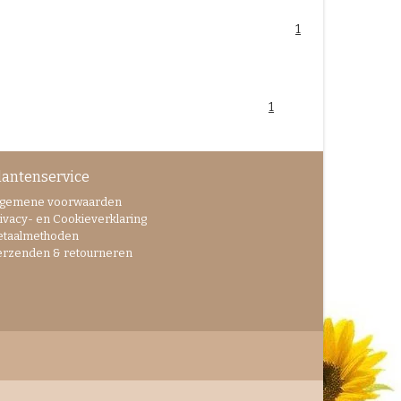
1
1
lantenservice
lgemene voorwaarden
ivacy- en Cookieverklaring
etaalmethoden
erzenden & retourneren