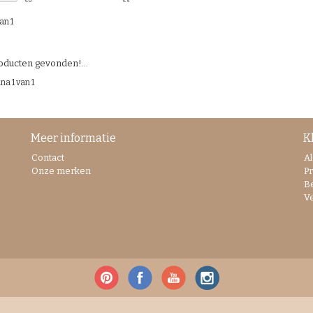
€
0
€
5
an 1
ducten gevonden!...
na 1 van 1
Meer informatie
K
Contact
A
Onze merken
Pr
B
V