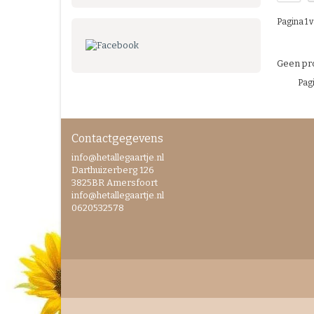
Pagina 1 v
Geen pro
Pagi
Contactgegevens
info@hetallegaartje.nl
Darthuizerberg 126
3825BR Amersfoort
info@hetallegaartje.nl
0620532578