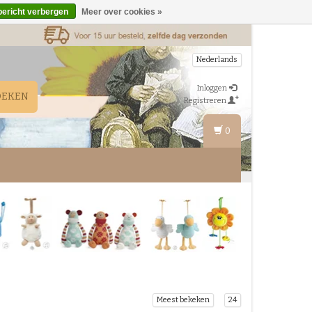
bericht verbergen
Meer over cookies »
Nederlands
Inloggen
OEKEN
Registreren
0
Meest bekeken
24