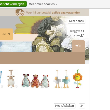
bericht verbergen
Meer over cookies »
Nederlands
Inloggen
OEKEN
Registreren
0
Meest bekeken
24