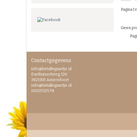
Pagina 1 v
Geen pro
Pagi
Contactgegevens
info@hetallegaartje.nl
Darthuizerberg 126
3825BR Amersfoort
info@hetallegaartje.nl
0620532578