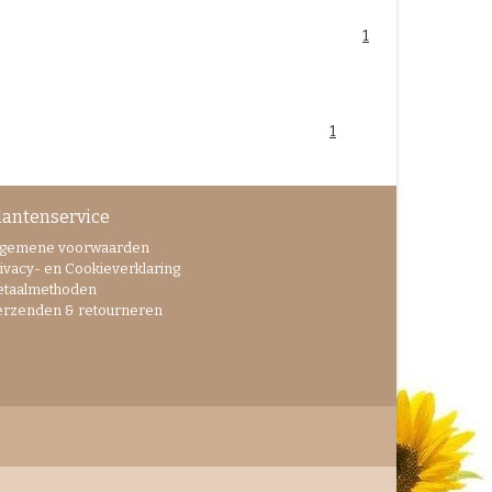
1
1
lantenservice
lgemene voorwaarden
ivacy- en Cookieverklaring
etaalmethoden
erzenden & retourneren