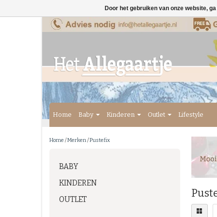
Door het gebruiken van onze website, ga
Home
Baby
Kinderen
Outlet
Lifestyle
Home
/
Merken
/
Pustefix
BABY
KINDEREN
Puste
OUTLET