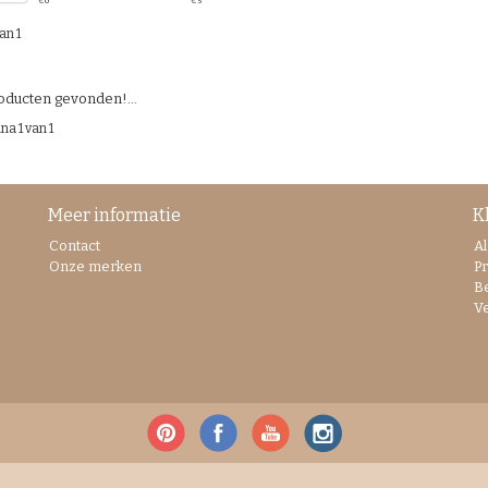
€
0
€
5
an 1
ducten gevonden!...
na 1 van 1
Meer informatie
K
Contact
A
Onze merken
Pr
B
V