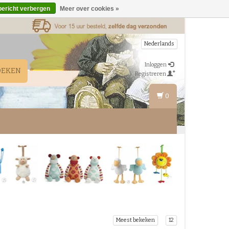
bericht verbergen
Meer over cookies »
Nederlands
Inloggen
OEKEN
Registreren
0
Meest bekeken
12