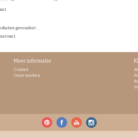
€
0
€
5
an 1
ducten gevonden!...
na 1 van 1
Meer informatie
K
Contact
A
Onze merken
Pr
B
V