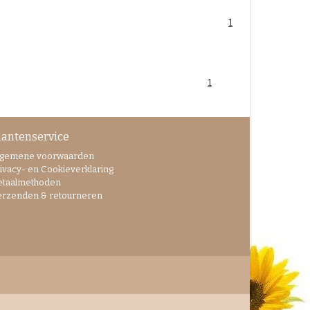
1
1
lantenservice
lgemene voorwaarden
ivacy- en Cookieverklaring
etaalmethoden
erzenden & retourneren