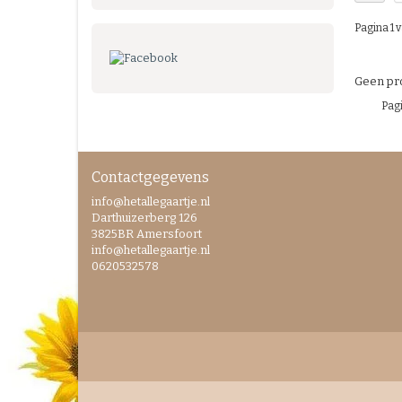
Pagina 1 v
Geen pro
Pagi
Contactgegevens
info@hetallegaartje.nl
Darthuizerberg 126
3825BR Amersfoort
info@hetallegaartje.nl
0620532578